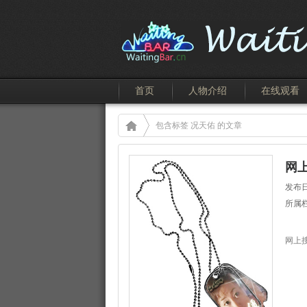
首页
人物介绍
在线观看
包含标签 况天佑 的文章
网
发布日
所属
网上