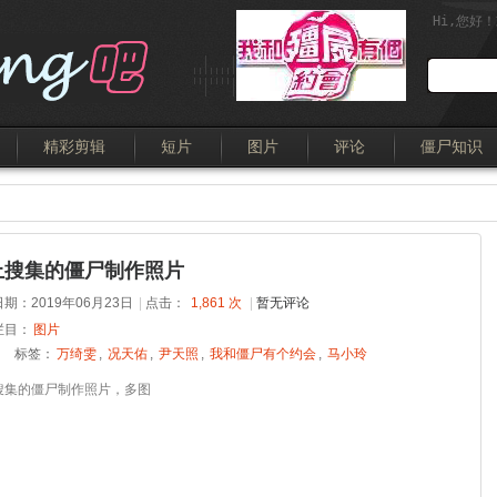
Hi,
您好！欢迎
精彩剪辑
短片
图片
评论
僵尸知识
上搜集的僵尸制作照片
期：2019年06月23日
|
点击：
1,861 次
|
暂无评论
栏目：
图片
标签：
万绮雯
,
况天佑
,
尹天照
,
我和僵尸有个约会
,
马小玲
搜集的僵尸制作照片，多图