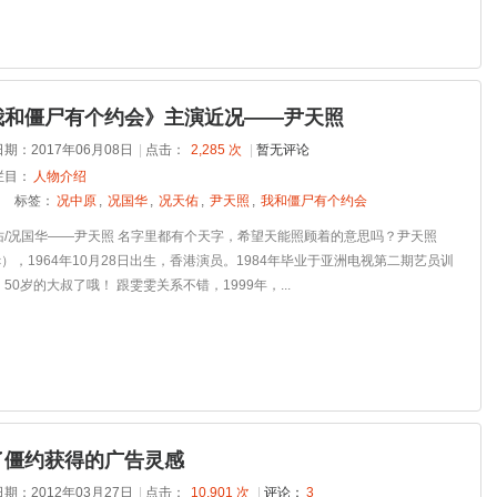
我和僵尸有个约会》主演近况——尹天照
期：2017年06月08日
|
点击：
2,285 次
|
暂无评论
栏目：
人物介绍
标签：
况中原
,
况国华
,
况天佑
,
尹天照
,
我和僵尸有个约会
佑/况国华——尹天照 名字里都有个天字，希望天能照顾着的意思吗？尹天照
ic），1964年10月28日出生，香港演员。1984年毕业于亚洲电视第二期艺员训
50岁的大叔了哦！ 跟雯雯关系不错，1999年，...
了僵约获得的广告灵感
期：2012年03月27日
|
点击：
10,901 次
|
评论：
3