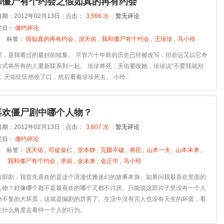
和僵尸有个约会之假如真的再有约会
期：2012年02月13日
|
点击：
3,566 次
|
暂无评论
栏目：
僵约评论
标签：
假如真的再有约会
,
况天佑
,
我和僵尸有个约会
,
王珍珍
,
马小玲
部，是我看过的最好的续集。 尽管六十年前的历史已经被改写，但命运又以它奇
方式将所有的人重新联系到一起。 珍珍将死，天佑要咬她，珍珍说“不爱我就别
，天佑怔怔然收了口，然后看着珍珍死去。 小玲...
喜欢僵尸剧中哪个人物？
期：2012年02月13日
|
点击：
3,607 次
|
暂无评论
栏目：
僵约评论
标签：
况天佑
,
司徒奋仁
,
堂本静
,
完颜不破
,
将臣
,
山本一夫
,
山本未来
,
我和僵尸有个约会
,
求叔
,
金未来
,
金正中
,
马小玲
这部剧，我首先喜欢的是这个浪漫优雅迷幻的故事本身。如果问我最喜欢里面的
人物？好像哪个都不是最喜欢的哪个又都不讨厌。只能说这部片子里没有一个人
劫不复的大坏蛋，这就是编剧的厉害了。生活中没有完人也没有天生的坏蛋，看
在什么角度去看待一个人的行为。