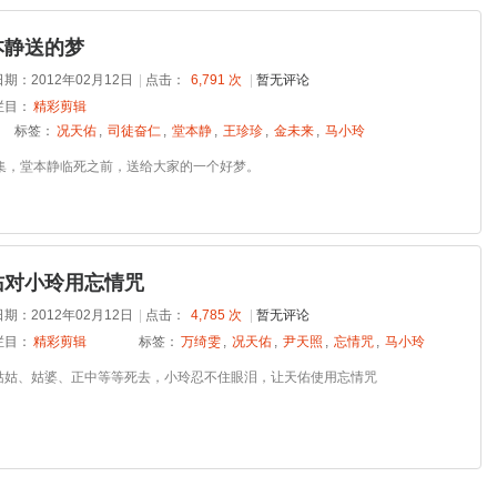
本静送的梦
期：2012年02月12日
|
点击：
6,791 次
|
暂无评论
栏目：
精彩剪辑
标签：
况天佑
,
司徒奋仁
,
堂本静
,
王珍珍
,
金未来
,
马小玲
4集，堂本静临死之前，送给大家的一个好梦。
佑对小玲用忘情咒
期：2012年02月12日
|
点击：
4,785 次
|
暂无评论
栏目：
精彩剪辑
标签：
万绮雯
,
况天佑
,
尹天照
,
忘情咒
,
马小玲
姑姑、姑婆、正中等等死去，小玲忍不住眼泪，让天佑使用忘情咒