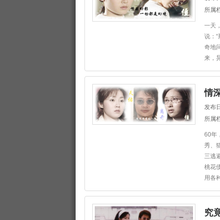
所属
一天
说：
奇地
来，
情深
发布日
所属
60
秀、
三逃
桃花
用各
究