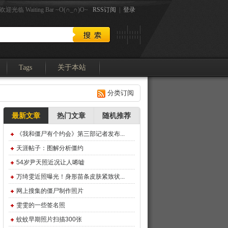
光临 Waiting Bar ~O(∩_∩)O~
RSS订阅
|
登录
Tags
关于本站
分类订阅
最新文章
热门文章
随机推荐
《我和僵尸有个约会》第三部记者发布...
天涯帖子：图解分析僵约
54岁尹天照近况让人唏嘘
万绮雯近照曝光！身形苗条皮肤紧致状...
网上搜集的僵尸制作照片
雯雯的一些签名照
蚊蚊早期照片扫描300张