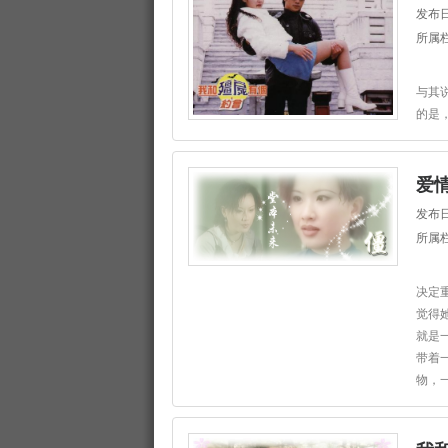
发布日
所属
与其
的是
爱
发布日
所属
决定
觉得
就是
带着
物，