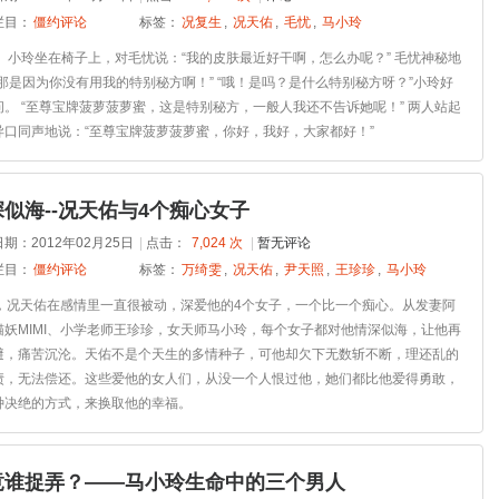
栏目：
僵约评论
标签：
况复生
,
况天佑
,
毛忧
,
马小玲
， 小玲坐在椅子上，对毛忧说：“我的皮肤最近好干啊，怎么办呢？” 毛忧神秘地
“那是因为你没有用我的特别秘方啊！” “哦！是吗？是什么特别秘方呀？”小玲好
问。 “至尊宝牌菠萝菠萝蜜，这是特别秘方，一般人我还不告诉她呢！” 两人站起
异口同声地说：“至尊宝牌菠萝菠萝蜜，你好，我好，大家都好！”
似海--况天佑与4个痴心女子
期：2012年02月25日
|
点击：
7,024 次
|
暂无评论
栏目：
僵约评论
标签：
万绮雯
,
况天佑
,
尹天照
,
王珍珍
,
马小玲
年，况天佑在感情里一直很被动，深爱他的4个女子，一个比一个痴心。从发妻阿
猫妖MIMI、小学老师王珍珍，女天师马小玲，每个女子都对他情深似海，让他再
避，痛苦沉沦。天佑不是个天生的多情种子，可他却欠下无数斩不断，理还乱的
债，无法偿还。这些爱他的女人们，从没一个人恨过他，她们都比他爱得勇敢，
种决绝的方式，来换取他的幸福。
竟谁捉弄？——马小玲生命中的三个男人