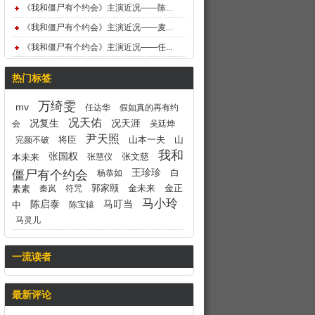
《我和僵尸有个约会》主演近况——陈...
《我和僵尸有个约会》主演近况——麦...
《我和僵尸有个约会》主演近况——任...
热门标签
万绮雯
mv
任达华
假如真的再有约
况天佑
况复生
况天涯
会
吴廷烨
尹天照
将臣
山本一夫
山
完颜不破
我和
张国权
张文慈
本未来
张慧仪
王珍珍
白
僵尸有个约会
杨恭如
郭家颐
金未来
金正
素素
秦岚
符咒
马小玲
马叮当
陈启泰
中
陈宝辕
马灵儿
一流读者
最新评论