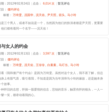
期：2012年02月24日
|
点击：
6,014 次
|
暂无评论
栏目：
僵约评论
标签：
万绮雯
,
况国华
,
况天佑
,
尹天照
,
箭头
,
马小玲
说是三个男人，或者不如说是一个，当然因为他们的扮演者都是尹天照，更重要
，他们都有着同一个名字——况天佑！
情与女人的约会
期：2012年02月13日
|
点击：
3,597 次
|
暂无评论
栏目：
僵约评论
标签：
万绮雯
,
况天佑
,
王珍珍
,
白素素
,
马叮当
,
马小玲
重看《我和僵尸有个约会》是因为万绮雯。虽然对这个女人，我不甚了解，但总
她身上有股气质，吸引着我，不知道是因为当年演绎马小玲的缘故，还是她本身
一个故事。
一种怀旧的念想，怀揣一股爱情的信念，悲恸的音乐，触景伤怀的镜头，一人一
一颦一笑，都牵动着我的心。