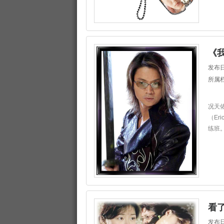
《
发布日
所属
况天
（Er
练班。
看
发布日