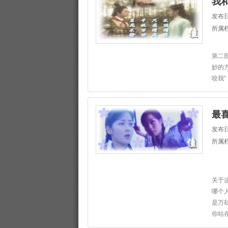
我
发布日
所属
第二
妙的
咬我”
最
发布日
所属
关于
哪个
是万
你站