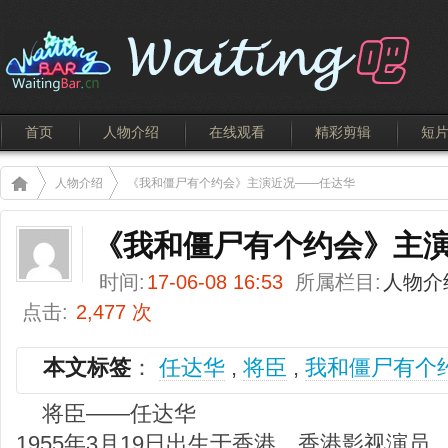
首页
人物介绍
在线观看
精彩剪辑
短
人物介绍
《我和僵尸有个约会》主演近况——任达华
《我和僵尸有个约会》主
时间:
17-06-08 16:53
所属栏目:
人物介
点击:
2,477 次
本文标签
：
任达华
,
将臣
,
我和僵尸有个
将臣——任达华
1955年3月19日出生于香港，香港影视演员