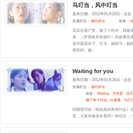
马叮当，风中叮当
发布日期：2012年01月26日
|
点击
所属栏目：
僵约评论
标签：
其实在僵尸里，除了小玲外，我最喜
来，《罗密欧和朱丽叶》的故事是
是问题就在于，叮当，她姓马，她
将臣的。她...
Waiting for you
发布日期：2012年01月26日
|
点击
所属栏目：
僵约评论
标签：
Waiting
,
万绮雯
,
况天
僵尸有个约会
,
白素素
,
马叮
回顾我写的《假如真的再有约会》
觉，大家有缘喜欢着同一种信念，