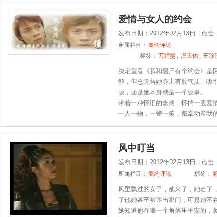
爱情与女人的约会
发布日期：2012年02月13日
|
点击
所属栏目：
僵约评论
标签：
万绮雯
,
况天佑
,
王珍
决定重看《我和僵尸有个约会》是
解，但总觉得她身上有股气质，吸
故，还是她本身就是一个故事。
带着一种怀旧的念想，怀揣一股爱
一人一物，一颦一笑，都牵动着我
风中叮当
发布日期：2012年02月13日
|
点击
所属栏目：
僵约评论
标签：
风里飘过的女子，她来了，她走了
了他她甚至被逐出家门，可是她不
她知道他在哪一个角落里平安的，