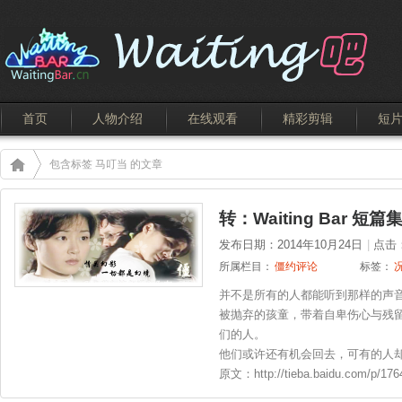
首页
人物介绍
在线观看
精彩剪辑
短
包含标签 马叮当 的文章
转：Waiting Bar 短
发布日期：2014年10月24日
|
点击
所属栏目：
僵约评论
标签：
并不是所有的人都能听到那样的声
被抛弃的孩童，带着自卑伤心与残
们的人。
他们或许还有机会回去，可有的人却
原文：http://tieba.baidu.com/p/176