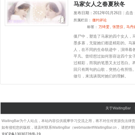
马家女人之春夏秋冬
发布日期：2012年01月26日
|
点击
所属栏目：
僵约评论
标签：
万绮雯
,
张慧仪
,
马丹
僵尸中，塑造了马家的四个女人，
墨多寡，无疑她们都是精彩的。马
人，在不同的生命轨迹中，演绎着
平凡。曾经想过如何形容这四个女
过精彩，而我的笔墨又太过苍白。
回只有两句的山歌，突然心有所悟
做引，来浅谈我对她们的理解。
关于WaitingBar
WaitingBar为个人站点，本站内容仅供观摩学习交流之用，将不对任何资源负法律
如有侵犯您的版权，请及时联系WaitingBar（webmaster#WaitingBar.cn， 请把
京ICP备13030728号-19