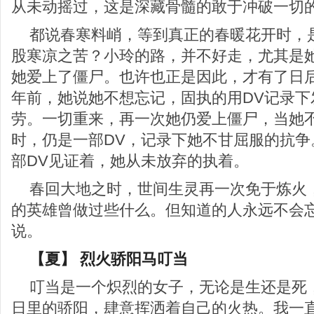
从未动摇过，这是深藏骨髓的敢于冲破一切
都说春寒料峭，等到真正的春暖花开时，
股寒凉之苦？小玲的路，并不好走，尤其是
她爱上了僵尸。也许也正是因此，才有了日
年前，她说她不想忘记，固执的用DV记录下
劳。一切重来，再一次她仍爱上僵尸，当她
时，仍是一部DV，记录下她不甘屈服的抗争
部DV见证着，她从未放弃的执着。
春回大地之时，世间生灵再一次免于炼火
的英雄曾做过些什么。但知道的人永远不会
说。
【夏】 烈火骄阳马叮当
叮当是一个炽烈的女子，无论是生还是死
日里的骄阳，肆意挥洒着自己的火热。我一