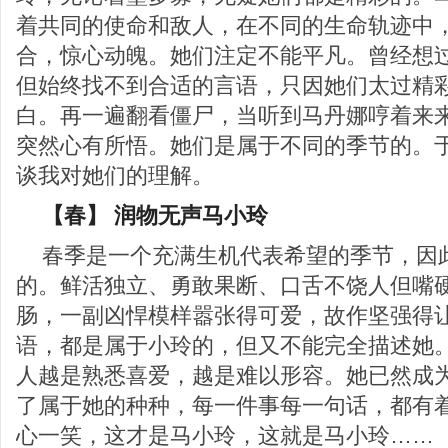
着共同的使命和敌人，在不同的生命轨迹中
合，惊心动魄。她们注定不能平凡。曾经想
但始终找不到合适的言语，只因她们太过精
白。再一遍翻看僵尸，当听到马丹娜哼着来
突然心有所悟。她们是属于不同的季节的。
谈我对她们的理解。
【春】 润物无声马小玲
春季是一个充满生机代表希望的季节，因
的。鲜活独立、勇敢果断、口舌不饶人但嘴
肠，一副凶悍模样嚣张得可爱，故作坚强得
语，都是属于小玲的，但又不能完全描述她
人越是熟悉喜爱，越是难以形容。她已然成
了属于她的种种，每一件事每一句话，都有
心一笑，这才是马小玲，这就是马小玲……