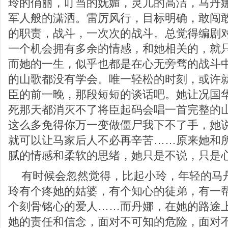
玲的俏丽，叮当的妩媚，灵儿的高洁，马丹
军人般的潇洒。雷厉风行，目标明确，敢闯
的职责，战斗，一次次的战斗。总觉得编剧
一个机会拥有多余的情感，和她相关的，就
而她的一生，似乎也都是在心无旁骛的战斗
的山歌都没有学会。唯一轻松的时刻，或许
臣的前一晚，那段短短的谈话吧。她让况国
死那天都消灭不了将臣起码会唱一首完整的
这么多免得你万一变做僵尸我下不了手，她
就可以让马家后人不必再辛苦……原来她和
腻的情感和柔软的思绪，她只是不说，只是
有时候会忽然觉得，比起小玲，年轻的马
玲有个疼她的姑婆，有个知心的徒弟，有一
个刻骨铭心的爱人……而丹娜，在她的路途
她的责任和信念，面对不可知的危险，面对