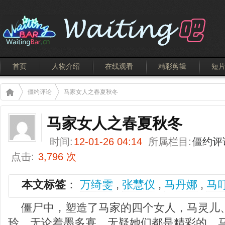
首页
人物介绍
在线观看
精彩剪辑
短
僵约评论
马家女人之春夏秋冬
马家女人之春夏秋冬
时间:
12-01-26 04:14
所属栏目:
僵约评
点击:
3,796 次
本文标签
：
万绮雯
,
张慧仪
,
马丹娜
,
马
僵尸中，塑造了马家的四个女人，马灵儿
玲，无论着墨多寡，无疑她们都是精彩的。