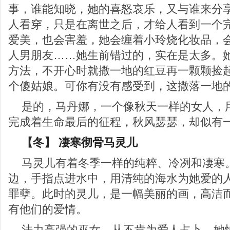
事，谁能知晓，她的喜怒哀乐，又与谁来分
人看穿，只是在离世之后，才给人看到一个
爱美，也会害羞，她会缠着小玲烧化妆品，
人男朋友……她生前错过的，实在是太多。
方法，不开心时就撒一地的红豆再一颗颗捡
个傻姑娘。可你有没有感受到，这撒落一地
是的，马丹娜，一个像秋天一样的女人，
完成着生命最后的征程，秋风瑟瑟，却似有
【冬】 凄寒彻骨马灵儿
马灵儿有着冬季一样的纯粹、冷冽和凄寒
边，手指点进水中，用清纯的海水为她爱的
罪孽。此时的灵儿，是一幅美丽的画，高洁
有他们的爱情。
法力高强的巫女，从不肯为爱人占卜，她