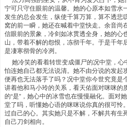
宁可只守住眼前的温馨。她的心原本如雪水
发生的总会发生，纵使千算万算，算不透悲
窝的前一瞬，她还在喊着中堂快走。余音尚
信眼前的景象，冷剑如冰贯透全身，她的心
山，带着不解的怨恨，冻彻千年。于是千年
是凄寒彻骨的冷冽。
她冷笑的看着转世变成僵尸的况中堂，心
怕连她自己都无法说清。她不由分说的发起
便再也无法落手了吗？况中堂你今世究竟是
讲着他和马小玲的关系，看天佑面对咪咪的
的“是”，她心中的冰雪也在慢慢融化。面对
堂了吗，听懂她心语的咪咪说你真的很可怜
过自己的心。其实她只是不解，不解共有生
自己刀剑相向。