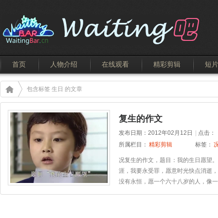
首页
人物介绍
在线观看
精彩剪辑
短
包含标签 生日 的文章
复生的作文
发布日期：2012年02月12日
|
点击：
所属栏目：
精彩剪辑
标签：
况复生的作文，题目：我的生日愿望。
涯，我要永受罪，愿意时光快点消逝，
没有永恒，愿一个六十八岁的人，像一