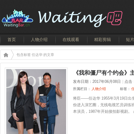
首页
人物介绍
在线观看
精彩剪辑
短
包含标签 任达华 的文章
《我和僵尸有个约会》
发布日期：2017年06月08日
|
点击
所属栏目：
人物介绍
标签：
将臣——任达华 1955年3月19
份进入演艺圈，无线电视艺员训练班
本演员，1987年开始接拍影视剧。 