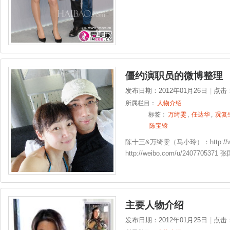
僵约演职员的微博整理
发布日期：2012年01月26日
|
点击
所属栏目：
人物介绍
标签：
万绮雯
,
任达华
,
况复
陈宝辕
陈十三&万绮雯（马小玲）：http://we
http://weibo.com/u/240770537
主要人物介绍
发布日期：2012年01月25日
|
点击