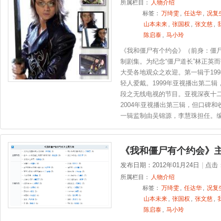
所属栏目：
人物介绍
标签：
万绮雯
,
任达华
,
况复
山本未来
,
张国权
,
张文慈
,
陈启泰
,
马小玲
《我和僵尸有个约会》（前身：僵尸
制剧集。为纪念“僵尸道长”林正英
大受各地观众之欢迎。第一辑于19
轻人爱戴。1999年亚视播出第二辑
段之无线电视的节目。亚视深夜十
2004年亚视播出第三辑，但口碑
一辑监制由吴锦源，李慧珠担任。
《我和僵尸有个约会》
发布日期：2012年01月24日
|
点击
所属栏目：
人物介绍
标签：
万绮雯
,
任达华
,
况复
山本未来
,
张国权
,
张文慈
,
陈启泰
,
马小玲