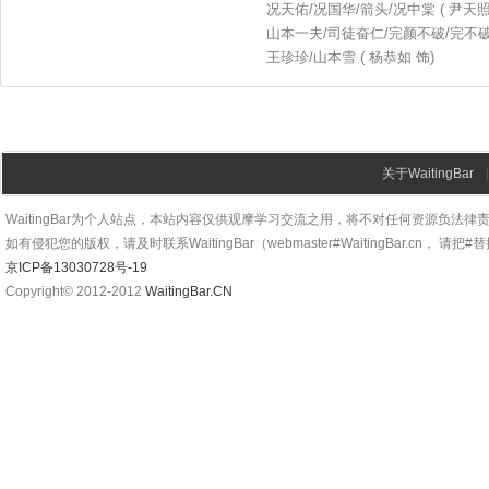
况天佑/况国华/箭头/况中棠 ( 尹天照
山本一夫/司徒奋仁/完颜不破/完不破 (
王珍珍/山本雪 ( 杨恭如 饰)
关于WaitingBar
WaitingBar为个人站点，本站内容仅供观摩学习交流之用，将不对任何资源负法律
如有侵犯您的版权，请及时联系WaitingBar（webmaster#WaitingBar.cn， 请把
京ICP备13030728号-19
Copyright© 2012-2012
WaitingBar.CN