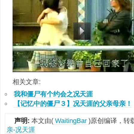
相关文章:
我和僵尸有个约会之况天涯
【记忆中的僵尸３】况天涯的父亲母亲！
声明:
本文由(
WaitingBar
)原创编译，转
亲-况天涯