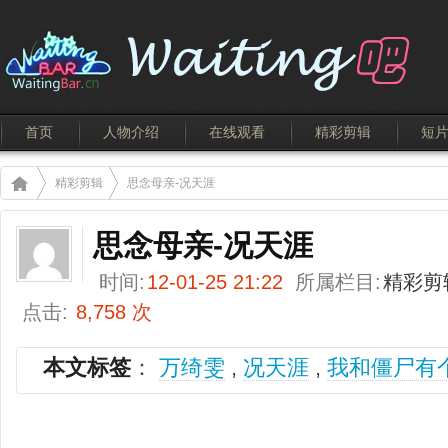
首页
人物介绍
在线观看
精彩剪辑
短
精彩剪辑
思念母亲-况天涯
思念母亲-况天涯
时间:
12-01-25 21:22
所属栏目:
精彩剪
点击:
8,758 次
本文标签
：
万绮雯
,
况天涯
,
我和僵尸有