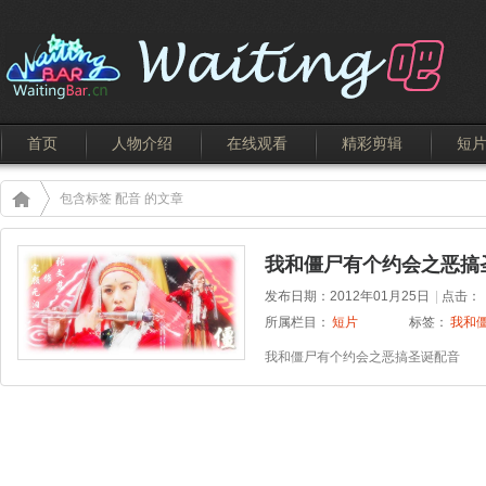
首页
人物介绍
在线观看
精彩剪辑
短
包含标签 配音 的文章
我和僵尸有个约会之恶搞
发布日期：2012年01月25日
|
点击：
所属栏目：
短片
标签：
我和
我和僵尸有个约会之恶搞圣诞配音